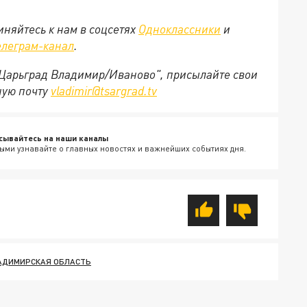
няйтесь к нам в соцсетях
Одноклассники
и
елеграм-канал
.
 "Царьград Владимир/Иваново", присылайте свои
ную почту
vladimir@tsargrad.tv
сывайтесь на наши каналы
ыми узнавайте о главных новостях и важнейших событиях дня.
АДИМИРСКАЯ ОБЛАСТЬ