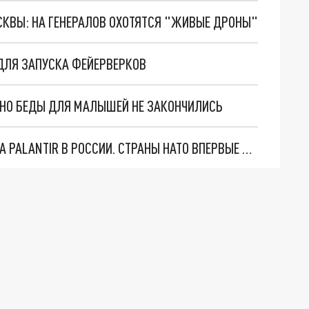
ОСКВЫ: НА ГЕНЕРАЛОВ ОХОТЯТСЯ "ЖИВЫЕ ДРОНЫ"
ДЛЯ ЗАПУСКА ФЕЙЕРВЕРКОВ
. НО БЕДЫ ДЛЯ МАЛЫШЕЙ НЕ ЗАКОНЧИЛИСЬ
"ОЧЕНЬ ПЛОХИЕ НОВОСТИ": БОЛЬШАЯ ОШИБКА PALANTIR В РОССИИ. СТРАНЫ НАТО ВПЕРВЫЕ ЗА СВО ОСТАНОВИЛИ ПОСТАВКИ ОРУЖИЯ. ВСУ ТЕРЯЮТ ПРИГРАНИЧЬЕ?