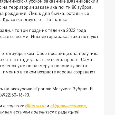
Клязьминско-Лухском заказнике (Вязниковский
с на территории заказника почти 80 зубров,
ода рождения. Лишь два бычка, остальные
а Красотка, другого – Пятнашка.
али, что три поздних теленка 2022 года
есте со всеми. Инспекторы заказника потчуют
й отёл зубрёнком. Своё прозвище она получила
ак что в стаде узнать её очень просто. Сама
телёнок уже по размеру в половину роста
а, именно в таком возрасте коровы созревают
ь на экскурсию «Тропою Могучего Зубра». В
4922)60-16-93.
м в соцсетях
ВКонтакте
и
«Одноклассники»
,
сли вам есть чем поделиться с редакцией