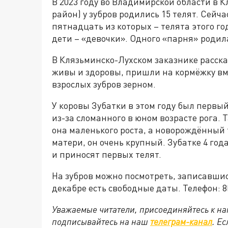
В 2023 году во Владимирской области в 
район) у зубров родились 15 телят. Сейча
пятнадцать из которых – телята этого г
дети – «девочки». Одного «парня» родил
В Клязьминско-Лухском заказнике рассказ
живы и здоровы, пришли на кормёжку вм
взрослых зубров зерном.
У коровы Зубатки в этом году был первы
из-за сломанного в юном возрасте рога. Т
она маленького роста, а новорождённый 
матери, он очень крупный. Зубатке 4 год
и приносят первых телят.
На зубров можно посмотреть, записавшис
декабре есть свободные даты. Телефон: 8(
Уважаемые читатели, присоединяйтесь к на
подписывайтесь на наш
телеграм-канал
. Е