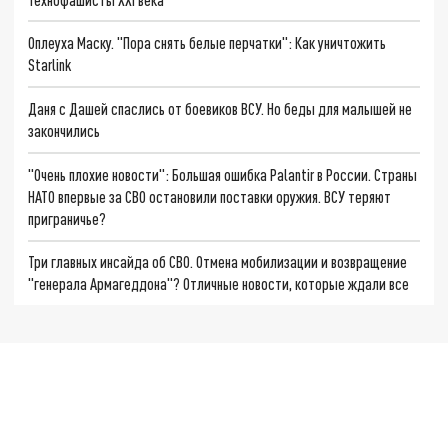
Оплеуха Маску. "Пора снять белые перчатки": Как уничтожить
Starlink
Даня с Дашей спаслись от боевиков ВСУ. Но беды для малышей не
закончились
"Очень плохие новости": Большая ошибка Palantir в России. Страны
НАТО впервые за СВО остановили поставки оружия. ВСУ теряют
приграничье?
Три главных инсайда об СВО. Отмена мобилизации и возвращение
"генерала Армагеддона"? Отличные новости, которые ждали все