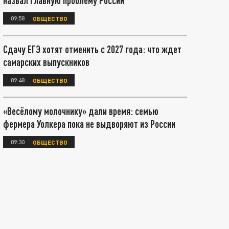
назвал главную проблему России
09:58
ОБЩЕСТВО
Сдачу ЕГЭ хотят отменить с 2027 года: что ждет
самарских выпускников
09:48
ОБЩЕСТВО
«Весёлому молочнику» дали время: семью
фермера Уолкера пока не выдворяют из России
09:30
ОБЩЕСТВО