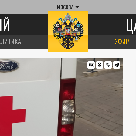
МОСКВА
ИЙ
Ц
АЛИТИКА
ЭФИР