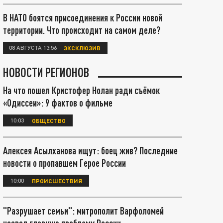
В НАТО боятся присоединения к России новой
территории. Что происходит на самом деле?
08 АВГУСТА 13:56
ЭКСКЛЮЗИВ
НОВОСТИ РЕГИОНОВ
На что пошел Кристофер Нолан ради съёмок
«Одиссеи»: 9 фактов о фильме
10:03
ОБЩЕСТВО
Алексея Асылханова ищут: боец жив? Последние
новости о пропавшем Герое России
10:00
ПРОИСШЕСТВИЯ
"Разрушает семьи": митрополит Варфоломей