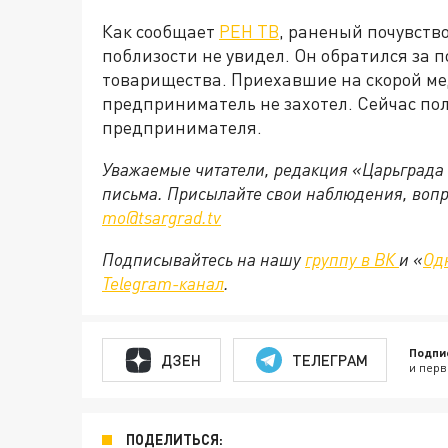
Как сообщает
РЕН ТВ
, раненый почувство
поблизости не увидел. Он обратился за 
товарищества. Приехавшие на скорой мед
предприниматель не захотел. Сейчас пол
предпринимателя.
Уважаемые читатели, редакция «Царьграда
письма. Присылайте свои наблюдения, вопр
mo@tsargrad.tv
Подписывайтесь на нашу
группу в ВК
и «
Од
Telegram-канал
.
Подпи
ДЗЕН
ТЕЛЕГРАМ
и перв
ПОДЕЛИТЬСЯ: