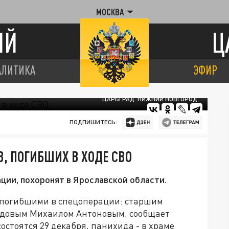
МОСКВА
ИЙ
Ц
АЛИТИКА
ЭФИР
ЦАРЬГРАД. НИЖНИЙ НОВГОРОД
ПОДПИШИТЕСЬ:
, ПОГИБШИХ В ХОДЕ СВО
ции, похоронят в Ярославской области.
, погибшими в спецоперации: старшим
ядовым Михаилом Антоновым, сообщает
остоятся 29 декабря, панихида - в храме