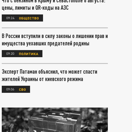
Что с бензином в Крыму и Севастополе 8 августа:
цены, лимиты и QR-коды на АЗС
09:24
ОБЩЕСТВО
В России вступили в силу законы о лишении прав и
имущества уехавших предателей родины
09:20
ПОЛИТИКА
Эксперт Патаман объяснил, что может спасти
жителей Украины от киевского режима
09:06
СВО