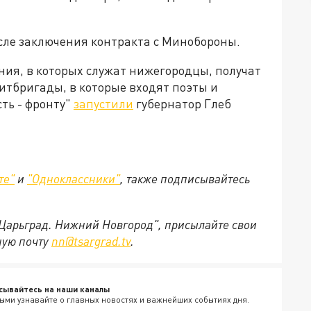
сле заключения контракта с Минобороны.
ния, в которых служат нижегородцы, получат
гитбригады, в которые входят поэты и
ть - фронту"
запустили
губернатор Глеб
те"
и
"Одноклассники"
,
также подписывайтесь
"Царьград. Нижний Новгород", присылайте свои
ную почту
nn@tsargrad.tv
.
сывайтесь на наши каналы
ыми узнавайте о главных новостях и важнейших событиях дня.