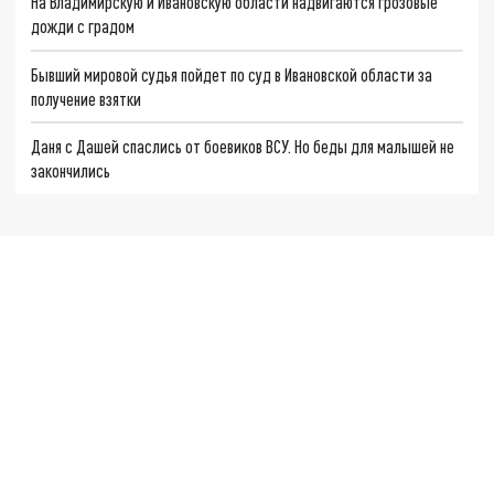
На Владимирскую и Ивановскую области надвигаются грозовые
дожди с градом
Бывший мировой судья пойдет по суд в Ивановской области за
получение взятки
Даня с Дашей спаслись от боевиков ВСУ. Но беды для малышей не
закончились