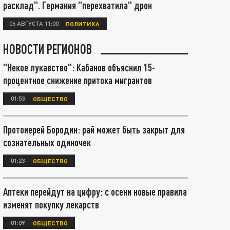
расклад". Германия "перехватила" дрон
06 АВГУСТА 11:00
ПОЛИТИКА
НОВОСТИ РЕГИОНОВ
"Некое лукавство": Кабанов объяснил 15-
процентное снижение притока мигрантов
01:53
ОБЩЕСТВО
Протоиерей Бородин: рай может быть закрыт для
сознательных одиночек
01:23
ОБЩЕСТВО
Аптеки перейдут на цифру: с осени новые правила
изменят покупку лекарств
01:09
ОБЩЕСТВО