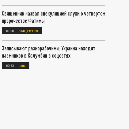
Священник назвал спекуляцией слухи о четвертом
пророчестве Фатимы
01:05
ОБЩЕСТВО
Записывают разнорабочими: Украина находит
наемников в Колумбии в соцсетях
00:33
СВО