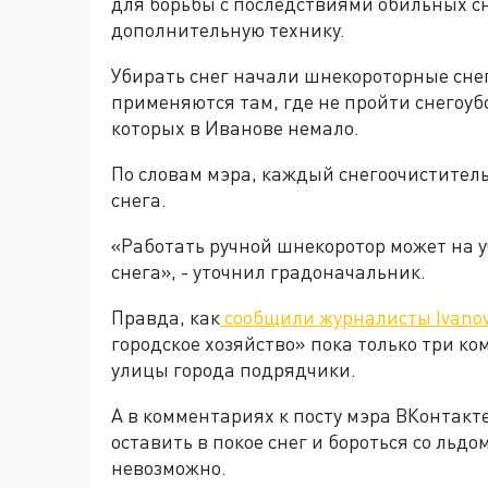
для борьбы с последствиями обильных с
дополнительную технику.
Убирать снег начали шнекороторные сне
применяются там, где не пройти снегоу
которых в Иванове немало.
По словам мэра, каждый снегоочиститель 
снега.
«Работать ручной шнекоротор может на уч
снега», - уточнил градоначальник.
Правда, как
сообщили журналисты Ivano
городское хозяйство» пока только три к
улицы города подрядчики.
А в комментариях к посту мэра ВКонтакт
оставить в покое снег и бороться со льдо
невозможно.