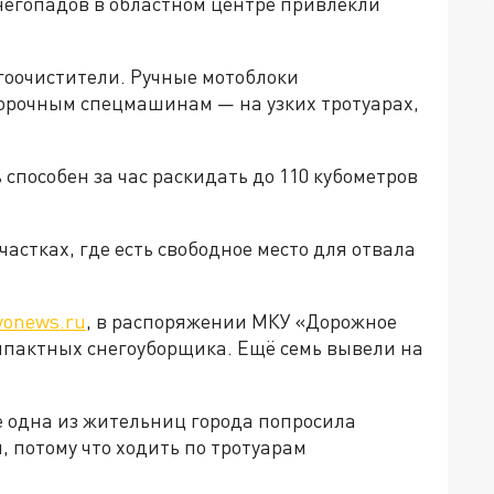
негопадов в областном центре привлекли
гоочистители. Ручные мотоблоки
борочным спецмашинам — на узких тротуарах,
способен за час раскидать до 110 кубометров
астках, где есть свободное место для отвала
vonews.ru
, в распоряжении МКУ «Дорожное
омпактных снегоуборщика. Ещё семь вывели на
е одна из жительниц города попросила
м, потому что ходить по тротуарам