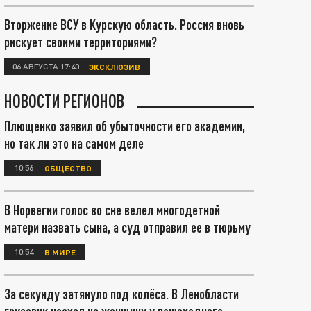
Вторжение ВСУ в Курскую область. Россия вновь
рискует своими территориями?
06 АВГУСТА 17:40
ЭКСКЛЮЗИВ
НОВОСТИ РЕГИОНОВ
Плющенко заявил об убыточности его академии,
но так ли это на самом деле
10:56
ОБЩЕСТВО
В Норвегии голос во сне велел многодетной
матери назвать сына, а суд отправил ее в тюрьму
10:54
В МИРЕ
За секунду затянуло под колёса. В Ленобласти