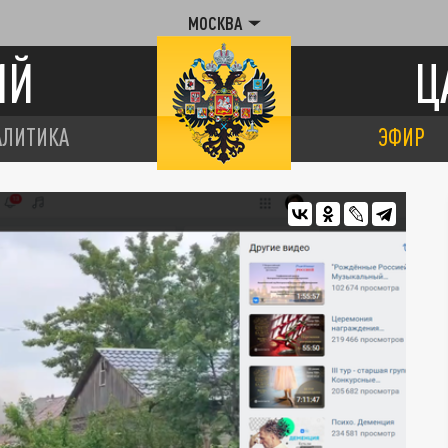
МОСКВА
ИЙ
Ц
АЛИТИКА
ЭФИР