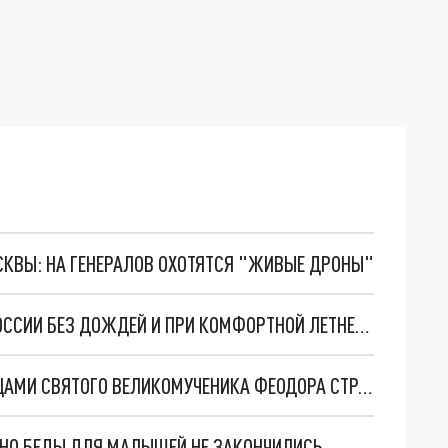
ОСКВЫ: НА ГЕНЕРАЛОВ ОХОТЯТСЯ "ЖИВЫЕ ДРОНЫ"
ВЛАДИМИРЦЫ И ИВАНОВЦЫ ОТМЕТЯТ ДЕНЬ РОССИИ БЕЗ ДОЖДЕЙ И ПРИ КОМФОРТНОЙ ЛЕТНЕЙ ТЕМПЕРАТУРЕ
В ИВАНОВО 13 ИЮНЯ ПРИБУДЕТ КОВЧЕГ С МОЩАМИ СВЯТОГО ВЕЛИКОМУЧЕНИКА ФЕОДОРА СТРАТИЛАТА
. НО БЕДЫ ДЛЯ МАЛЫШЕЙ НЕ ЗАКОНЧИЛИСЬ