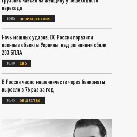
грузовик наехал на женщину у пешеходного
перехода
10:50
ПРОИСШЕСТВИЯ
Ночь мощных ударов. ВС России поразили
военные объекты Украины, над регионами сбили
203 БПЛА
10:48
СВО
В России число мошенничеств через банкоматы
выросло в 76 раз за год
10:45
ОБЩЕСТВО