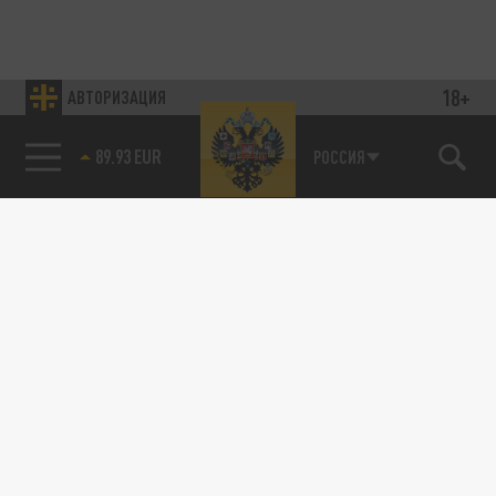
18+
АВТОРИЗАЦИЯ
89.93 EUR
РОССИЯ