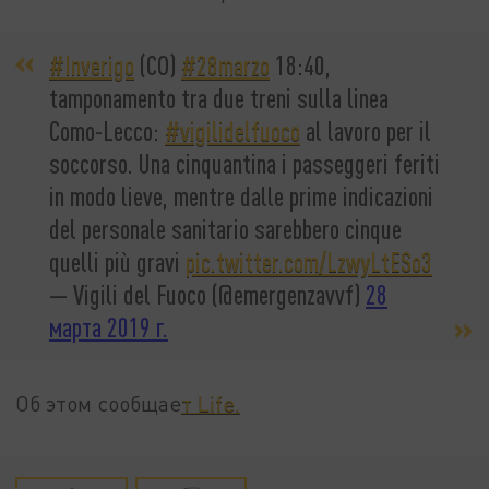
#Inverigo
(CO)
#28marzo
18:40,
tamponamento tra due treni sulla linea
Como-Lecco:
#vigilidelfuoco
al lavoro per il
soccorso. Una cinquantina i passeggeri feriti
in modo lieve, mentre dalle prime indicazioni
del personale sanitario sarebbero cinque
quelli più gravi
pic.twitter.com/LzwyLtESo3
— Vigili del Fuoco (@emergenzavvf)
28
марта 2019 г.
Об этом сообщае
т Life.