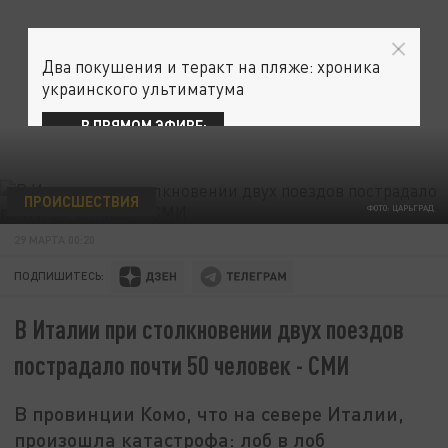
Два покушения и теракт на пляже: хроника
украинского ультиматума
В ПРЯМОМ ЭФИРЕ:
ПРОИСШЕСТВИЯ
ФОТО: ЦАРЬГРАД
29 МАРТА 00:20
ПОДПИШИТЕСЬ:
В Италии при столкновении двух поездов
пострадало почти 50 человек - СМИ
В провинции Комо, что на севере Италии,
произошла катастрофа: лоб в лоб