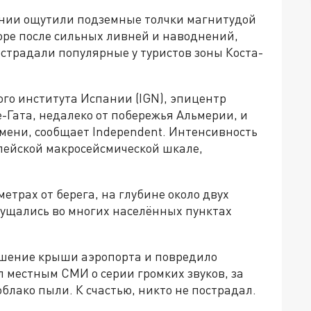
ании ощутили подземные толчки магнитудой
оре после сильных ливней и наводнений,
острадали популярные у туристов зоны Коста-
го института Испании (IGN), эпицентр
-Гата, недалеко от побережья Альмерии, и
емени, сообщает Independent. Интенсивность
опейской макросейсмической шкале,
етрах от берега, на глубине около двух
щущались во многих населённых пунктах
ушение крыши аэропорта и повредило
 местным СМИ о серии громких звуков, за
блако пыли. К счастью, никто не пострадал.