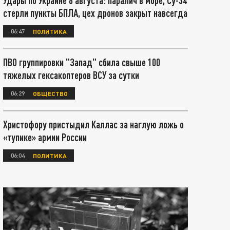
Удары по Украине 8 августа: паралич в море, Су-34
стерли пункты БПЛА, цех дронов закрыт навсегда
06:47
ПОЛИТИКА
ПВО группировки "Запад" сбила свыше 100
тяжелых гексакоптеров ВСУ за сутки
06:29
ОБЩЕСТВО
Христофору пристыдил Каллас за наглую ложь о
«тупике» армии России
06:04
ПОЛИТИКА