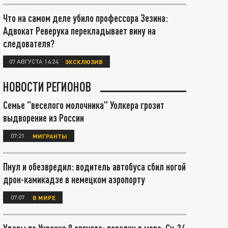
Что на самом деле убило профессора Зезина:
Адвокат Реверука перекладывает вину на
следователя?
07 АВГУСТА 14:24
ЭКСКЛЮЗИВ
НОВОСТИ РЕГИОНОВ
Семье "веселого молочника" Уолкера грозит
выдворение из России
07:21
МИГРАНТЫ
Пнул и обезвредил: водитель автобуса сбил ногой
дрон-камикадзе в немецком аэропорту
07:07
В МИРЕ