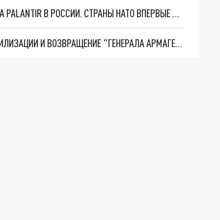
"ОЧЕНЬ ПЛОХИЕ НОВОСТИ": БОЛЬШАЯ ОШИБКА PALANTIR В РОССИИ. СТРАНЫ НАТО ВПЕРВЫЕ ЗА СВО ОСТАНОВИЛИ ПОСТАВКИ ОРУЖИЯ. ВСУ ТЕРЯЮТ ПРИГРАНИЧЬЕ?
ТРИ ГЛАВНЫХ ИНСАЙДА ОБ СВО. ОТМЕНА МОБИЛИЗАЦИИ И ВОЗВРАЩЕНИЕ "ГЕНЕРАЛА АРМАГЕДДОНА"? ОТЛИЧНЫЕ НОВОСТИ, КОТОРЫЕ ЖДАЛИ ВСЕ