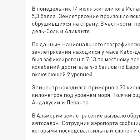
В понедельник 14 июля жители юга Исп
5,3 балла. Землетрясение произошло вск
обрушившихся на страну. В частности, п
дель-Соль и Аликанте.
По данным Национального географическо
землетрясения находился у мыса Кабо-де
был зафиксирован в 7:13 по местному вр
колебаний достигала 4-5 баллов по Евр
включающей 9 уровней.
Эпицентр находился примерно в 30 килом
километров под уровнем моря. Толчки о
Андалусии и Леванта.
В Альмерии землетрясение вызвало обр
автосалон. Сотрудник аэропорта сообщил
которыми последовал сильный хлопок и о