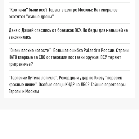
"Кротами" были все? Теракт в центре Москвы: На генералов
охотятся "живые дроны"
Даня с Дашей спаслись от боевиков ВСУ. Но беды для малышей не
закончились
"Очень плохие новости": Большая ошибка Palantir в России. Страны
НАТО впервые за СВО остановили поставки оружия. ВСУ теряют
приграничье?
"Терпение Путина лопнуло". Рекордный удар по Киеву "пересёк
красные линии". Особые спецы КНДР на ЛБС? Тайные переговоры
Европы и Москвы