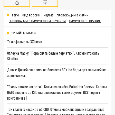
ТЕГИ:
МИД РОССИИ
ИДЛИБ
ПРОВОКАЦИИ В СИРИИ
ПРОВОКАЦИИ С ХИМИЧЕСКИМ ОРУЖИЕМ
ХИМИЧЕСКОЕ ОРУЖИЕ
ЧИТАЙТЕ ТАКЖЕ:
Технофашисты XXI века
Оплеуха Маску. "Пора снять белые перчатки": Как уничтожить
Starlink
Даня с Дашей спаслись от боевиков ВСУ. Но беды для малышей не
закончились
"Очень плохие новости": Большая ошибка Palantir в России. Страны
НАТО впервые за СВО остановили поставки оружия. ВСУ теряют
приграничье?
Три главных инсайда об СВО. Отмена мобилизации и возвращение
"генерала Армагеддона"? Отличные новости, которые ждали все