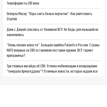
Технофашисты XXI века
Оплеуха Маску. "Пора снять белые перчатки": Как уничтожить
Starlink
Даня с Дашей спаслись от боевиков ВСУ. Но беды для малышей не
закончились
"Очень плохие новости": Большая ошибка Palantir в России. Страны
НАТО впервые за СВО остановили поставки оружия. ВСУ теряют
приграничье?
Три главных инсайда об СВО. Отмена мобилизации и возвращение
"генерала Армагеддона"? Отличные новости, которые ждали все