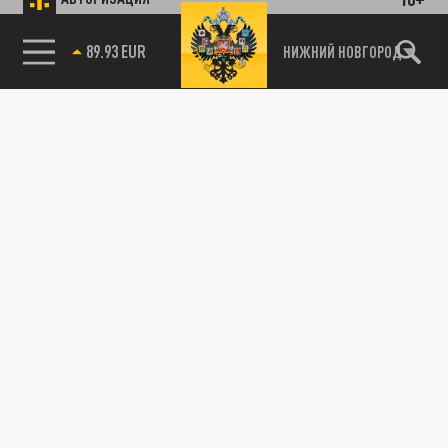
89.93 EUR
НИЖНИЙ НОВГОРОД
115093, г. Москва, переулок Партийный,
д.1, к.57, стр.3, эт.1, пом.I, ком.45
Тел.:
+7 (495) 374-77-73
info@tsargrad.tv