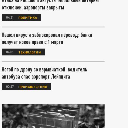
Атака на Россию 8 августа: мобильный интернет
отключен, аэропорты закрыты
04:21
ПОЛИТИКА
Нашел вирус и заблокировал перевод: банки
получат новое право с 1 марта
04:01
ТЕХНОЛОГИИ
Ногой по дрону со взрывчаткой: водитель
автобуса спас аэропорт Лейпцига
00:27
ПРОИСШЕСТВИЯ