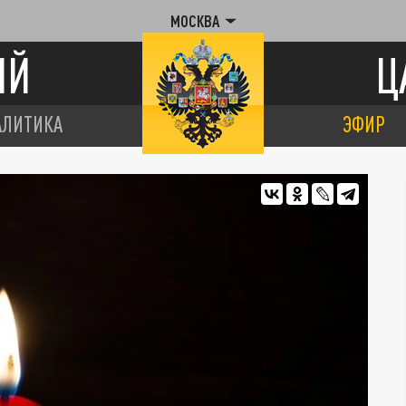
МОСКВА
ИЙ
Ц
АЛИТИКА
ЭФИР