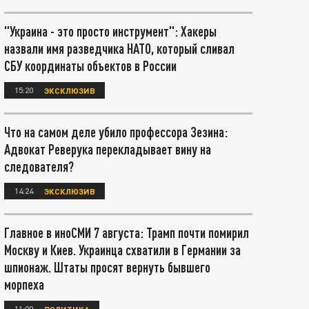
"Украина - это просто инструмент": Хакеры
назвали имя разведчика НАТО, который сливал
СБУ координаты объектов в России
15:20
ЭКСКЛЮЗИВ
Что на самом деле убило профессора Зезина:
Адвокат Реверука перекладывает вину на
следователя?
14:24
ЭКСКЛЮЗИВ
Главное в иноСМИ 7 августа: Трамп почти помирил
Москву и Киев. Украинца схватили в Германии за
шпионаж. Штаты просят вернуть бывшего
морпеха
11:00
ПОЛИТИКА