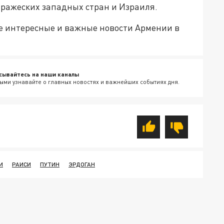
вражеских западных стран и Израиля.
е интересные и важные новости Армении в
сывайтесь на наши каналы
ыми узнавайте о главных новостях и важнейших событиях дня.
И
РАИСИ
ПУТИН
ЭРДОГАН