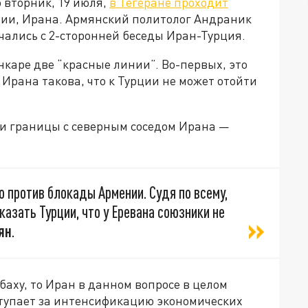
 вторник, 19 июля,
в Тегеране проходит
рции, Ирана. Армянский политолог Андраник
чались с 2-сторонней беседы Иран-Турция.
нкаре две “красные линии”. Во-первых, это
Ирана такова, что к Турции не может отойти
ки границы с северным соседом Ирана —
о против блокады Армении. Судя по всему,
азать Турции, что у Еревана союзники не
ян
.
баху, то Иран в данном вопросе в целом
ступает за интенсификацию экономических