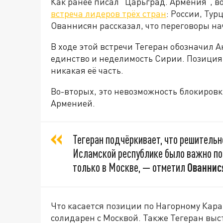
Как ранее писал “Царьград. Армения”, во
встреча лидеров трёх стран
: России, Ту
Ованнисян рассказал, что переговоры на
В ходе этой встречи Тегеран обозначил А
единство и неделимость Сирии. Позиция 
никакая её часть.
Во-вторых, это невозможность блокиров
Арменией.
Тегеран подчёркивает, что решительн
Исламской республике было важно пок
только в Москве, — отметил
Ованнис
Что касается позиции по Нагорному Кара
солидарен с Москвой. Также Тегеран вы