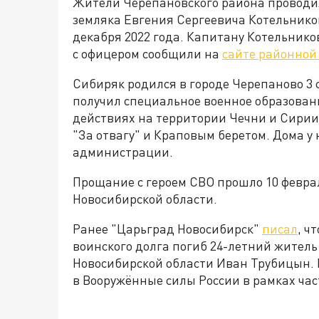
Жители Черепановского района проводил
земляка Евгения Сергеевича Котельнико
декабря 2022 года. Капитану Котельников
с офицером сообщили на
сайте районно
Сибиряк родился в городе Черепаново 3 
получил специальное военное образовани
действиях на территории Чечни и Сирии
"За отвагу" и Краповым беретом. Дома у 
администрации.
Прощание с героем СВО прошло 10 феврал
Новосибирской области.
Ранее "Царьград Новосибирск"
писал
, ч
воинского долга погиб 24-летний житель
Новосибирской области Иван Трубицын. 
в Вооружённые силы России в рамках ча