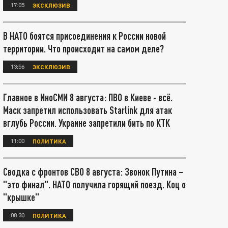
17:05
ЭКСКЛЮЗИВ
В НАТО боятся присоединения к России новой
территории. Что происходит на самом деле?
13:56
ЭКСКЛЮЗИВ
Главное в ИноСМИ 8 августа: ПВО в Киеве - всё.
Маск запретил использовать Starlink для атак
вглубь России. Украине запретили бить по КТК
11:00
ПОЛИТИКА
Сводка с фронтов СВО 8 августа: Звонок Путина –
"это финал". НАТО получила горящий поезд. Коц о
"крышке"
08:30
ПОЛИТИКА