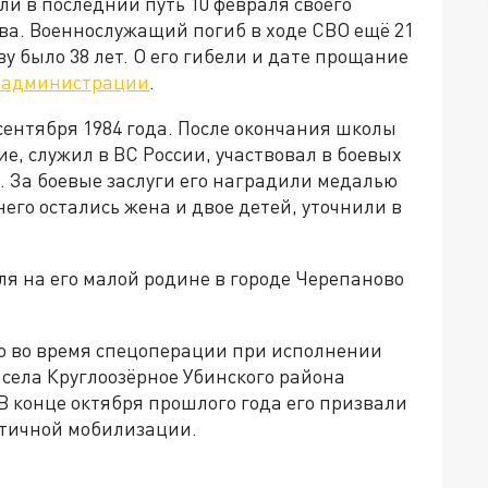
и в последний путь 10 февраля своего
ва. Военнослужащий погиб в ходе СВО ещё 21
у было 38 лет. О его гибели и дате прощание
й администрации
.
сентября 1984 года. После окончания школы
е, служил в ВС России, участвовал в боевых
. За боевые заслуги его наградили медалью
него остались жена и двое детей, уточнили в
я на его малой родине в городе Черепаново
то во время спецоперации при исполнении
 села Круглоозёрное Убинского района
В конце октября прошлого года его призвали
стичной мобилизации.