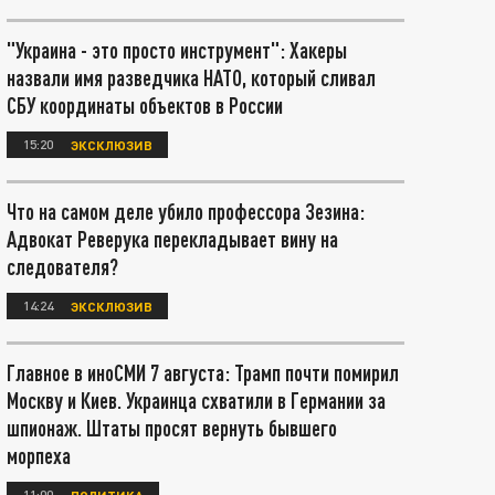
"Украина - это просто инструмент": Хакеры
назвали имя разведчика НАТО, который сливал
СБУ координаты объектов в России
15:20
ЭКСКЛЮЗИВ
Что на самом деле убило профессора Зезина:
Адвокат Реверука перекладывает вину на
следователя?
14:24
ЭКСКЛЮЗИВ
Главное в иноСМИ 7 августа: Трамп почти помирил
Москву и Киев. Украинца схватили в Германии за
шпионаж. Штаты просят вернуть бывшего
морпеха
11:00
ПОЛИТИКА