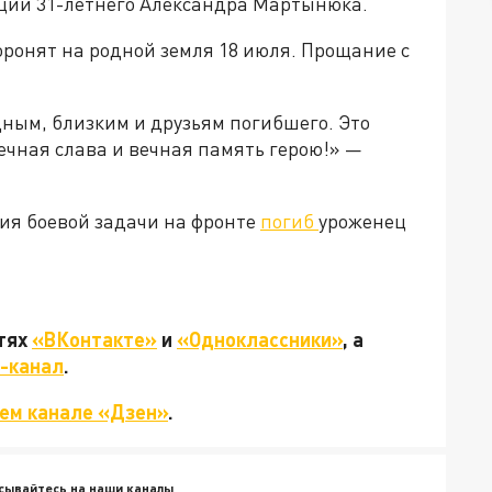
ции 31-летнего Александра Мартынюка.
хоронят на родной земля 18 июля. Прощание с
ным, близким и друзьям погибшего. Это
ечная слава и вечная память герою!» —
ния боевой задачи на фронте
погиб
уроженец
етях
«ВКонтакте»
и
«Одноклассники»
, а
-канал
.
ем канале «Дзен»
.
сывайтесь на наши каналы