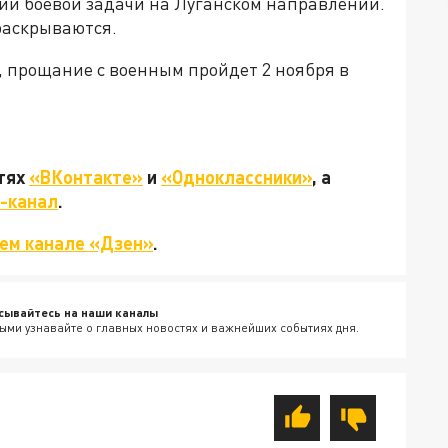
ии боевой задачи на Луганском направлении.
раскрываются.
 прощание с военным пройдет 2 ноября в
етях
«ВКонтакте»
и
«Одноклассники»
, а
-канал
.
ем канале «Дзен»
.
сывайтесь на наши каналы
ыми узнавайте о главных новостях и важнейших событиях дня.