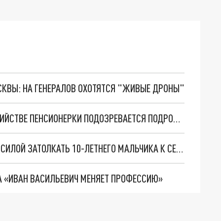
ОСКВЫ: НА ГЕНЕРАЛОВ ОХОТЯТСЯ "ЖИВЫЕ ДРОНЫ"
ЗАРЕЗАЛИ И УКРАЛИ РУЖЬЕ: В ЖЕСТОКОМ УБИЙСТВЕ ПЕНСИОНЕРКИ ПОДОЗРЕВАЕТСЯ ПОДРОСТОК И ЕЕ ДРУГ
В СИБИРИ НЕИЗВЕСТНЫЙ МУЖЧИНА ПЫТАЛСЯ СИЛОЙ ЗАТОЛКАТЬ 10-ЛЕТНЕГО МАЛЬЧИКА К СЕБЕ В МАШИНУ
 «ИВАН ВАСИЛЬЕВИЧ МЕНЯЕТ ПРОФЕССИЮ»