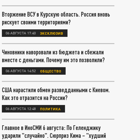
Вторжение ВСУ в Курскую область. Россия вновь
рискует своими территориями?
06 АВГУСТА 17:40
ЭКСКЛЮЗИВ
Чиновники наворовали из бюджета и сбежали
вместе с деньгами. Почему им это позволили?
06 АВГУСТА 14:52
ОБЩЕСТВО
США нарастили обмен разведданными с Киевом.
Как это отразится на России?
06 АВГУСТА 12:48
ПОЛИТИКА
Главное в ИноСМИ 6 августа: По Геленджику
ударили "случайно". Сюрприз Кима – "худший