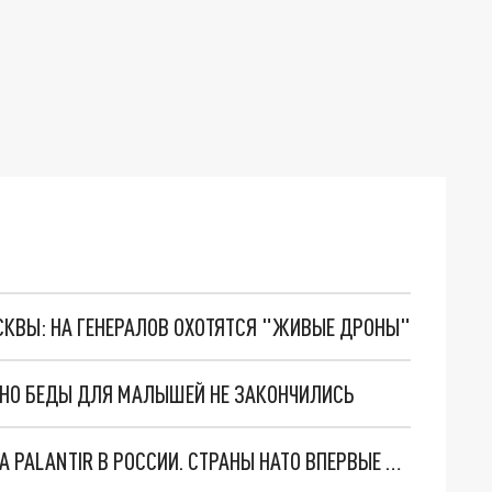
ОСКВЫ: НА ГЕНЕРАЛОВ ОХОТЯТСЯ "ЖИВЫЕ ДРОНЫ"
. НО БЕДЫ ДЛЯ МАЛЫШЕЙ НЕ ЗАКОНЧИЛИСЬ
"ОЧЕНЬ ПЛОХИЕ НОВОСТИ": БОЛЬШАЯ ОШИБКА PALANTIR В РОССИИ. СТРАНЫ НАТО ВПЕРВЫЕ ЗА СВО ОСТАНОВИЛИ ПОСТАВКИ ОРУЖИЯ. ВСУ ТЕРЯЮТ ПРИГРАНИЧЬЕ?