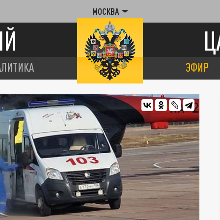
МОСКВА
ИЙ
Ц
АЛИТИКА
ЭФИР