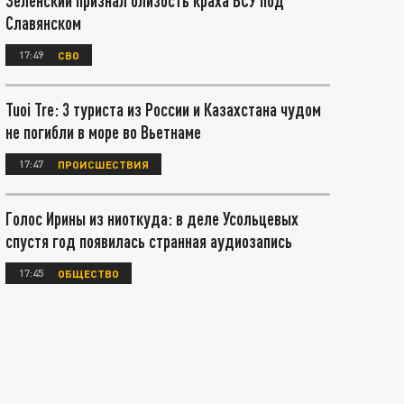
Зеленский признал близость краха ВСУ под
Славянском
17:49
СВО
Tuoi Tre: 3 туриста из России и Казахстана чудом
не погибли в море во Вьетнаме
17:47
ПРОИСШЕСТВИЯ
Голос Ирины из ниоткуда: в деле Усольцевых
спустя год появилась странная аудиозапись
17:45
ОБЩЕСТВО