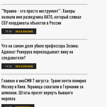
"Украина - это просто инструмент": Хакеры
назвали имя разведчика НАТО, который сливал
СБУ координаты объектов в России
15:20
ЭКСКЛЮЗИВ
Что на самом деле убило профессора Зезина:
Адвокат Реверука перекладывает вину на
следователя?
14:24
ЭКСКЛЮЗИВ
Главное в иноСМИ 7 августа: Трамп почти помирил
Москву и Киев. Украинца схватили в Германии за
шпионаж. Штаты просят вернуть бывшего
морпеха
11:00
ПОЛИТИКА