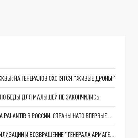
ОСКВЫ: НА ГЕНЕРАЛОВ ОХОТЯТСЯ "ЖИВЫЕ ДРОНЫ"
. НО БЕДЫ ДЛЯ МАЛЫШЕЙ НЕ ЗАКОНЧИЛИСЬ
"ОЧЕНЬ ПЛОХИЕ НОВОСТИ": БОЛЬШАЯ ОШИБКА PALANTIR В РОССИИ. СТРАНЫ НАТО ВПЕРВЫЕ ЗА СВО ОСТАНОВИЛИ ПОСТАВКИ ОРУЖИЯ. ВСУ ТЕРЯЮТ ПРИГРАНИЧЬЕ?
ТРИ ГЛАВНЫХ ИНСАЙДА ОБ СВО. ОТМЕНА МОБИЛИЗАЦИИ И ВОЗВРАЩЕНИЕ "ГЕНЕРАЛА АРМАГЕДДОНА"? ОТЛИЧНЫЕ НОВОСТИ, КОТОРЫЕ ЖДАЛИ ВСЕ