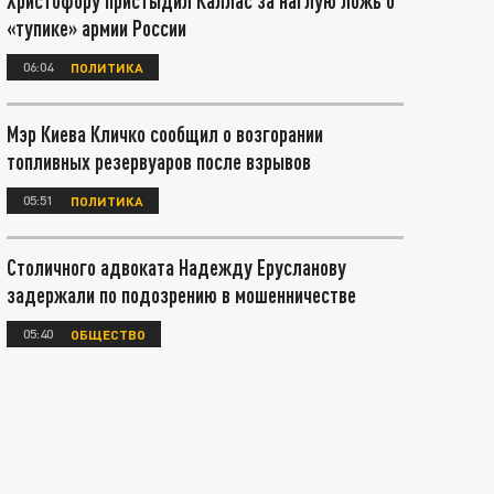
Христофору пристыдил Каллас за наглую ложь о
«тупике» армии России
06:04
ПОЛИТИКА
Мэр Киева Кличко сообщил о возгорании
топливных резервуаров после взрывов
05:51
ПОЛИТИКА
Столичного адвоката Надежду Ерусланову
задержали по подозрению в мошенничестве
05:40
ОБЩЕСТВО