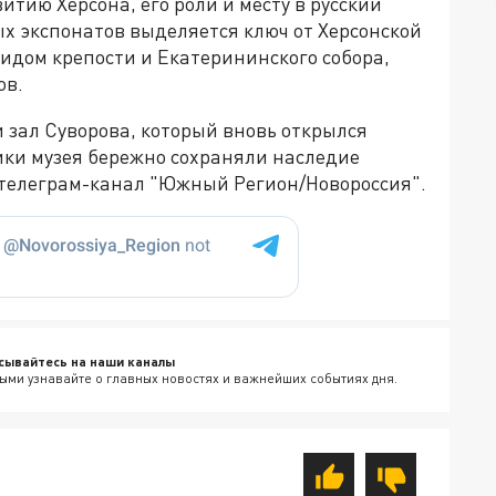
тию Херсона, его роли и месту в русский
х экспонатов выделяется ключ от Херсонской
видом крепости и Екатерининского собора,
ов.
и зал Суворова, который вновь открылся
ники музея бережно сохраняли наследие
т телеграм-канал "Южный Регион/Новороссия".
сывайтесь на наши каналы
ыми узнавайте о главных новостях и важнейших событиях дня.