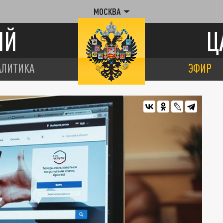
МОСКВА
ИЙ
Ц
АЛИТИКА
ЭФИР