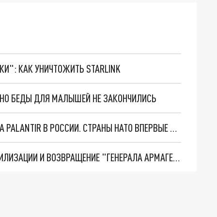
ТКИ": КАК УНИЧТОЖИТЬ STARLINK
. НО БЕДЫ ДЛЯ МАЛЫШЕЙ НЕ ЗАКОНЧИЛИСЬ
"ОЧЕНЬ ПЛОХИЕ НОВОСТИ": БОЛЬШАЯ ОШИБКА PALANTIR В РОССИИ. СТРАНЫ НАТО ВПЕРВЫЕ ЗА СВО ОСТАНОВИЛИ ПОСТАВКИ ОРУЖИЯ. ВСУ ТЕРЯЮТ ПРИГРАНИЧЬЕ?
ТРИ ГЛАВНЫХ ИНСАЙДА ОБ СВО. ОТМЕНА МОБИЛИЗАЦИИ И ВОЗВРАЩЕНИЕ "ГЕНЕРАЛА АРМАГЕДДОНА"? ОТЛИЧНЫЕ НОВОСТИ, КОТОРЫЕ ЖДАЛИ ВСЕ