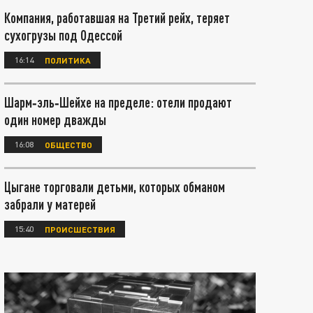
Компания, работавшая на Третий рейх, теряет
сухогрузы под Одессой
16:14
ПОЛИТИКА
Шарм‑эль‑Шейхе на пределе: отели продают
один номер дважды
16:08
ОБЩЕСТВО
Цыгане торговали детьми, которых обманом
забрали у матерей
15:40
ПРОИСШЕСТВИЯ