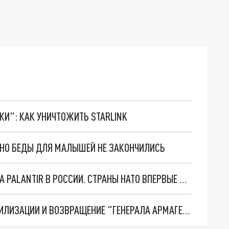
ТКИ": КАК УНИЧТОЖИТЬ STARLINK
. НО БЕДЫ ДЛЯ МАЛЫШЕЙ НЕ ЗАКОНЧИЛИСЬ
"ОЧЕНЬ ПЛОХИЕ НОВОСТИ": БОЛЬШАЯ ОШИБКА PALANTIR В РОССИИ. СТРАНЫ НАТО ВПЕРВЫЕ ЗА СВО ОСТАНОВИЛИ ПОСТАВКИ ОРУЖИЯ. ВСУ ТЕРЯЮТ ПРИГРАНИЧЬЕ?
ТРИ ГЛАВНЫХ ИНСАЙДА ОБ СВО. ОТМЕНА МОБИЛИЗАЦИИ И ВОЗВРАЩЕНИЕ "ГЕНЕРАЛА АРМАГЕДДОНА"? ОТЛИЧНЫЕ НОВОСТИ, КОТОРЫЕ ЖДАЛИ ВСЕ