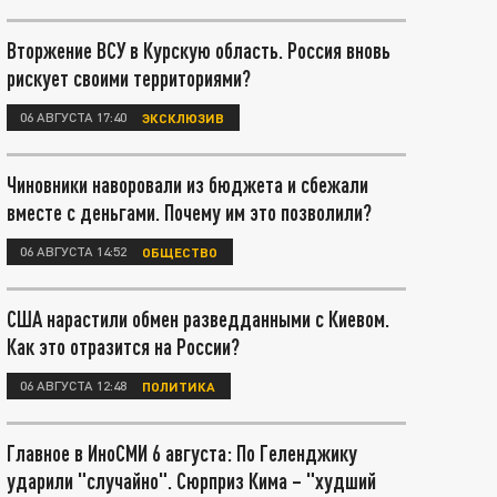
Вторжение ВСУ в Курскую область. Россия вновь
рискует своими территориями?
06 АВГУСТА 17:40
ЭКСКЛЮЗИВ
Чиновники наворовали из бюджета и сбежали
вместе с деньгами. Почему им это позволили?
06 АВГУСТА 14:52
ОБЩЕСТВО
США нарастили обмен разведданными с Киевом.
Как это отразится на России?
06 АВГУСТА 12:48
ПОЛИТИКА
Главное в ИноСМИ 6 августа: По Геленджику
ударили "случайно". Сюрприз Кима – "худший