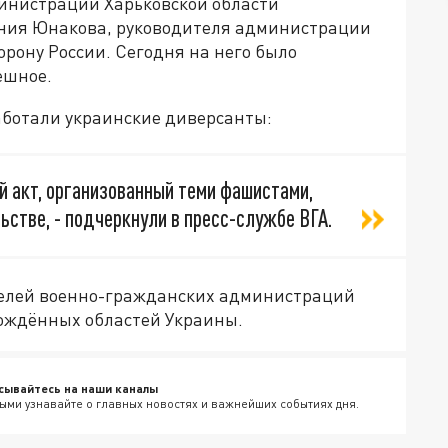
инистрации Харьковской области
ния Юнакова, руководителя администрации
орону России. Сегодня на него было
ешное.
аботали украинские диверсанты:
й акт, организованный теми фашистами,
ьстве, - подчеркнули в пресс-службе ВГА.
телей военно-гражданских администраций
бождённых областей Украины.
сывайтесь на наши каналы
ыми узнавайте о главных новостях и важнейших событиях дня.