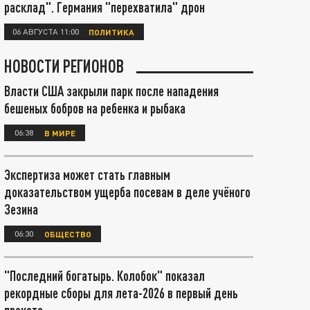
расклад". Германия "перехватила" дрон
06 АВГУСТА 11:00
ПОЛИТИКА
НОВОСТИ РЕГИОНОВ
Власти США закрыли парк после нападения
бешеных бобров на ребенка и рыбака
06:38
В МИРЕ
Экспертиза может стать главным
доказательством ущерба посевам в деле учёного
Зезина
06:30
ОБЩЕСТВО
"Последний богатырь. Колобок" показал
рекордные сборы для лета-2026 в первый день