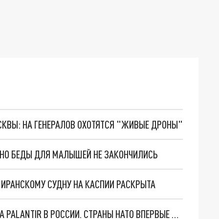
ОСКВЫ: НА ГЕНЕРАЛОВ ОХОТЯТСЯ "ЖИВЫЕ ДРОНЫ"
. НО БЕДЫ ДЛЯ МАЛЫШЕЙ НЕ ЗАКОНЧИЛИСЬ
О ИРАНСКОМУ СУДНУ НА КАСПИИ РАСКРЫТА
"ОЧЕНЬ ПЛОХИЕ НОВОСТИ": БОЛЬШАЯ ОШИБКА PALANTIR В РОССИИ. СТРАНЫ НАТО ВПЕРВЫЕ ЗА СВО ОСТАНОВИЛИ ПОСТАВКИ ОРУЖИЯ. ВСУ ТЕРЯЮТ ПРИГРАНИЧЬЕ?