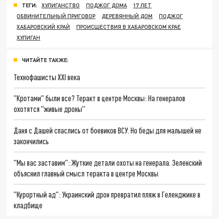
ТЕГИ:
ХУЛИГАНСТВО
ПОДЖОГ ДОМА
17 ЛЕТ
ОБВИНИТЕЛЬНЫЙ ПРИГОВОР
ДЕРЕВЯННЫЙ ДОМ
ПОДЖОГ
ХАБАРОВСКИЙ КРАЙ
ПРОИСШЕСТВИЯ В ХАБАРОВСКОМ КРАЕ
ХУЛИГАН
ЧИТАЙТЕ ТАКЖЕ:
Технофашисты XXI века
"Кротами" были все? Теракт в центре Москвы: На генералов
охотятся "живые дроны"
Даня с Дашей спаслись от боевиков ВСУ. Но беды для малышей не
закончились
"Мы вас заставим": Жуткие детали охоты на генерала. Зеленский
объяснил главный смысл теракта в центре Москвы
"Курортный ад": Украинский дрон превратил пляж в Геленджике в
кладбище