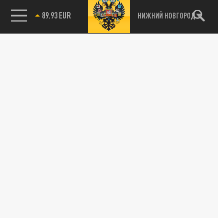
85.64 BRENT
НИЖНИЙ НОВГОРОД
89.93 EUR
115093, г. Москва, переулок Партийный,
д.1, к.57, стр.3, эт.1, пом.I, ком.45
Тел.:
+7 (495) 374-77-73
info@tsargrad.tv
Адрес для пресс-релизов
press@tsargrad.tv