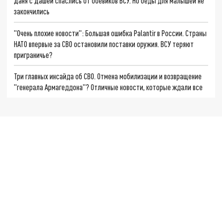
Даня с Дашей спаслись от боевиков ВСУ. Но беды для малышей не
закончились
"Очень плохие новости": Большая ошибка Palantir в России. Страны
НАТО впервые за СВО остановили поставки оружия. ВСУ теряют
приграничье?
Три главных инсайда об СВО. Отмена мобилизации и возвращение
"генерала Армагеддона"? Отличные новости, которые ждали все