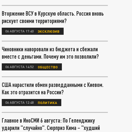
Вторжение ВСУ в Курскую область. Россия вновь
рискует своими территориями?
06 АВГУСТА 17:40
ЭКСКЛЮЗИВ
Чиновники наворовали из бюджета и сбежали
вместе с деньгами. Почему им это позволили?
06 АВГУСТА 14:52
ОБЩЕСТВО
США нарастили обмен разведданными с Киевом.
Как это отразится на России?
06 АВГУСТА 12:48
ПОЛИТИКА
Главное в ИноСМИ 6 августа: По Геленджику
ударили "случайно". Сюрприз Кима – "худший