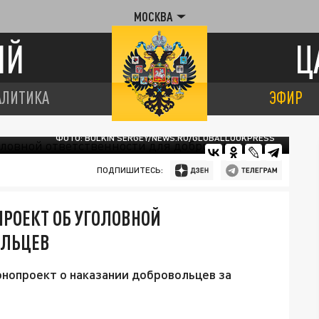
МОСКВА
ИЙ
Ц
АЛИТИКА
ЭФИР
ФОТО: BULKIN SERGEY/NEWS.RU/GLOBALLOOKPRESS
ПОДПИШИТЕСЬ:
ПРОЕКТ ОБ УГОЛОВНОЙ
ОЛЬЦЕВ
нопроект о наказании добровольцев за