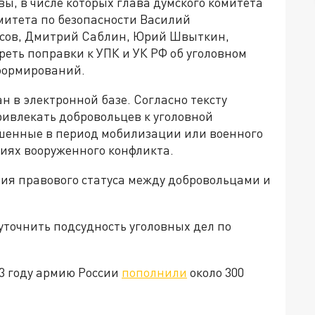
ы, в числе которых глава думского комитета
митета по безопасности Василий
асов, Дмитрий Саблин, Юрий Швыткин,
реть поправки к УПК и УК РФ об уголовном
формирований.
 в электронной базе. Согласно тексту
ривлекать добровольцев к уголовной
ршенные в период мобилизации или военного
виях вооруженного конфликта.
чия правового статуса между добровольцами и
точнить подсудность уголовных дел по
3 году армию России
пополнили
около 300