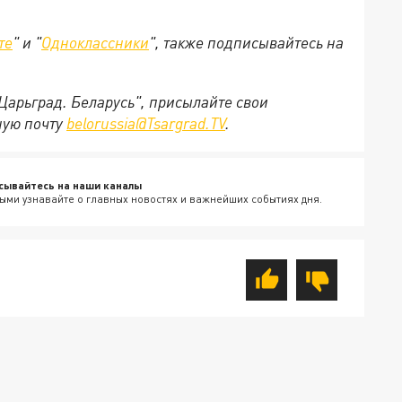
те
" и "
Одноклассники
", также подписывайтесь на
"Царьград. Беларусь", присылайте свои
ную почту
belorussia@Tsargrad.TV
.
сывайтесь на наши каналы
ыми узнавайте о главных новостях и важнейших событиях дня.