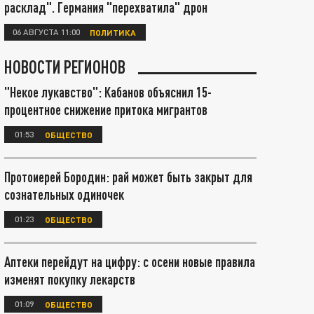
расклад". Германия "перехватила" дрон
06 АВГУСТА 11:00
ПОЛИТИКА
НОВОСТИ РЕГИОНОВ
"Некое лукавство": Кабанов объяснил 15-
процентное снижение притока мигрантов
01:53
ОБЩЕСТВО
Протоиерей Бородин: рай может быть закрыт для
сознательных одиночек
01:23
ОБЩЕСТВО
Аптеки перейдут на цифру: с осени новые правила
изменят покупку лекарств
01:09
ОБЩЕСТВО