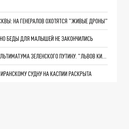
ОСКВЫ: НА ГЕНЕРАЛОВ ОХОТЯТСЯ "ЖИВЫЕ ДРОНЫ"
. НО БЕДЫ ДЛЯ МАЛЫШЕЙ НЕ ЗАКОНЧИЛИСЬ
НОВОЕ МАСШТАБНЕЙШЕЕ НАСТУПЛЕНИЕ. ТРИ УЛЬТИМАТУМА ЗЕЛЕНСКОГО ПУТИНУ. "ЛЬВОВ КИМА" ПОСТАВЯТ НА ПВО? ГЛОБАЛЬНЫЙ ПРОРЫВ ПОД ЗАПОРОЖЬЕМ
О ИРАНСКОМУ СУДНУ НА КАСПИИ РАСКРЫТА