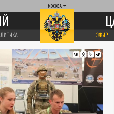
МОСКВА
ИЙ
Ц
АЛИТИКА
ЭФИР