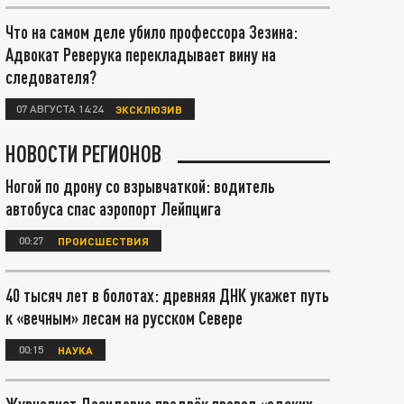
Что на самом деле убило профессора Зезина:
Адвокат Реверука перекладывает вину на
следователя?
07 АВГУСТА 14:24
ЭКСКЛЮЗИВ
НОВОСТИ РЕГИОНОВ
Ногой по дрону со взрывчаткой: водитель
автобуса спас аэропорт Лейпцига
00:27
ПРОИСШЕСТВИЯ
40 тысяч лет в болотах: древняя ДНК укажет путь
к «вечным» лесам на русском Севере
00:15
НАУКА