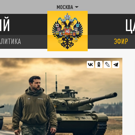
МОСКВА
ИЙ
Ц
АЛИТИКА
ЭФИР