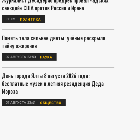
Журналист Десидерио предрёк провал «адских
санкций» США против России и Ирана
00:05
ПОЛИТИКА
Память тела сильнее диеты: учёные раскрыли
тайну ожирения
07 АВГУСТА 23:50
НАУКА
День города Ялты 8 августа 2026 года:
бесплатные музеи и летняя резиденция Деда
Мороза
07 АВГУСТА 23:41
ОБЩЕСТВО