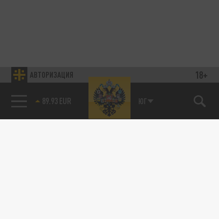
18+
АВТОРИЗАЦИЯ
89.93 EUR
ЮГ