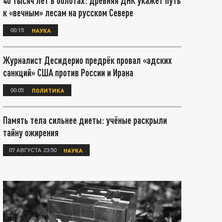
40 тысяч лет в болотах: древняя ДНК укажет путь
к «вечным» лесам на русском Севере
00:15
НАУКА
Журналист Десидерио предрёк провал «адских
санкций» США против России и Ирана
00:05
ПОЛИТИКА
Память тела сильнее диеты: учёные раскрыли
тайну ожирения
07 АВГУСТА 23:50
НАУКА