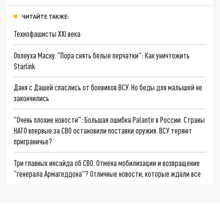
ЧИТАЙТЕ ТАКЖЕ:
Технофашисты XXI века
Оплеуха Маску. "Пора снять белые перчатки": Как уничтожить
Starlink
Даня с Дашей спаслись от боевиков ВСУ. Но беды для малышей не
закончились
"Очень плохие новости": Большая ошибка Palantir в России. Страны
НАТО впервые за СВО остановили поставки оружия. ВСУ теряют
приграничье?
Три главных инсайда об СВО. Отмена мобилизации и возвращение
"генерала Армагеддона"? Отличные новости, которые ждали все