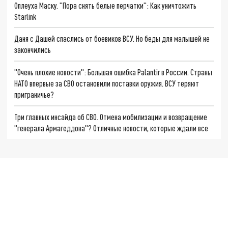
Оплеуха Маску. "Пора снять белые перчатки": Как уничтожить
Starlink
Даня с Дашей спаслись от боевиков ВСУ. Но беды для малышей не
закончились
"Очень плохие новости": Большая ошибка Palantir в России. Страны
НАТО впервые за СВО остановили поставки оружия. ВСУ теряют
приграничье?
Три главных инсайда об СВО. Отмена мобилизации и возвращение
"генерала Армагеддона"? Отличные новости, которые ждали все