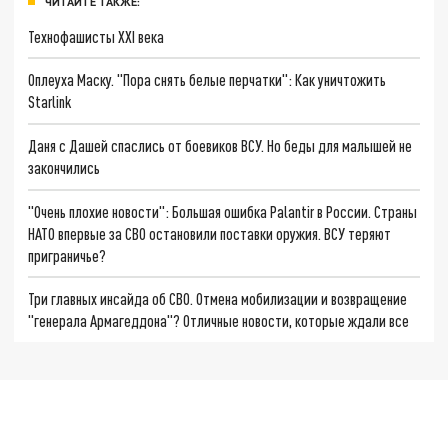
ЧИТАЙТЕ ТАКЖЕ:
Технофашисты XXI века
Оплеуха Маску. "Пора снять белые перчатки": Как уничтожить
Starlink
Даня с Дашей спаслись от боевиков ВСУ. Но беды для малышей не
закончились
"Очень плохие новости": Большая ошибка Palantir в России. Страны
НАТО впервые за СВО остановили поставки оружия. ВСУ теряют
приграничье?
Три главных инсайда об СВО. Отмена мобилизации и возвращение
"генерала Армагеддона"? Отличные новости, которые ждали все