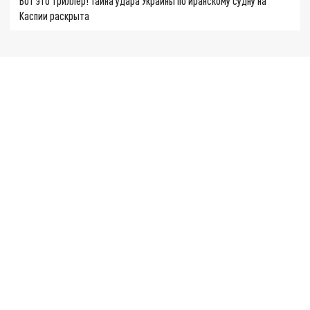
Вот это триллер! Тайна удара Украины по иранскому судну на
Каспии раскрыта