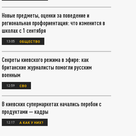
Новые предметы, оценки за поведение и
региональная профориентация: что изменится в
школах с 1 сентября
13:05
ОБЩЕСТВО
Секреты киевского режима в эфире: как
британские журналисты помогли русским
военным
12:59
СВО
В киевских супермаркетах начались перебои с
продуктами — кадры
12:17
А КАК У НИХ?