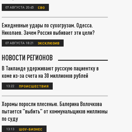
07 АВГУСТА 20:45
СВО
Ежедневные удары по сухогрузам. Одесса.
Николаев. Зачем Россия выбивает эти цели?
07 АВГУСТА 18:21
ЭКСКЛЮЗИВ
НОВОСТИ РЕГИОНОВ
В Таиланде удерживают русскую пациентку в
коме из-за счета на 30 миллионов рублей
13:22
ПРОИСШЕСТВИЯ
Хоромы поросли плесенью. Балерина Волочкова
пытается "выбить" от коммунальщиков миллионы
по суду
13:13
ШОУ-БИЗНЕС