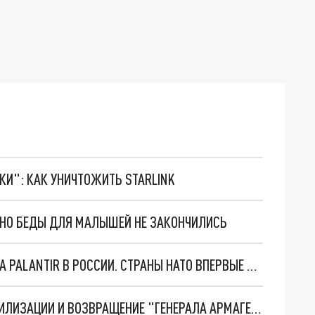
ТКИ": КАК УНИЧТОЖИТЬ STARLINK
. НО БЕДЫ ДЛЯ МАЛЫШЕЙ НЕ ЗАКОНЧИЛИСЬ
"ОЧЕНЬ ПЛОХИЕ НОВОСТИ": БОЛЬШАЯ ОШИБКА PALANTIR В РОССИИ. СТРАНЫ НАТО ВПЕРВЫЕ ЗА СВО ОСТАНОВИЛИ ПОСТАВКИ ОРУЖИЯ. ВСУ ТЕРЯЮТ ПРИГРАНИЧЬЕ?
ТРИ ГЛАВНЫХ ИНСАЙДА ОБ СВО. ОТМЕНА МОБИЛИЗАЦИИ И ВОЗВРАЩЕНИЕ "ГЕНЕРАЛА АРМАГЕДДОНА"? ОТЛИЧНЫЕ НОВОСТИ, КОТОРЫЕ ЖДАЛИ ВСЕ