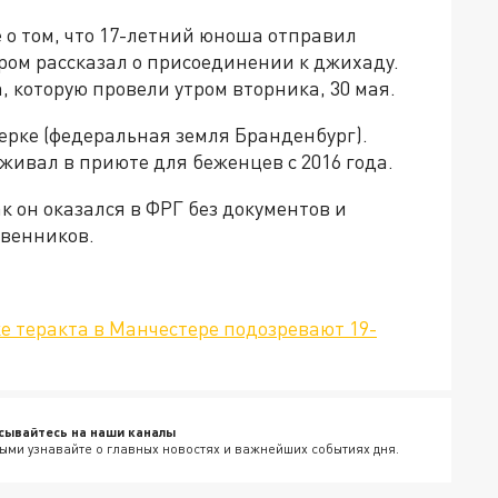
 о том, что 17-летний юноша отправил
ром рассказал о присоединении к джихаду.
, которую провели утром вторника, 30 мая.
ерке (федеральная земля Бранденбург).
живал в приюте для беженцев с 2016 года.
к он оказался в ФРГ без документов и
венников.
 теракта в Манчестере подозревают 19-
сывайтесь на наши каналы
ыми узнавайте о главных новостях и важнейших событиях дня.