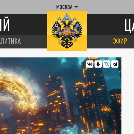
МОСКВА
ИЙ
Ц
АЛИТИКА
ЭФИР