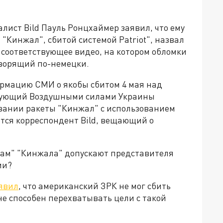
ист Bild Пауль Ронцхаймер заявил, что ему
 "Кинжал", сбитой системой Patriot", назвал
 соответствующее видео, на котором обломки
оворящий по-немецки.
рмацию СМИ о якобы сбитом 4 мая над
ндующий Воздушными силами Украины
вании ракеты "Кинжал" с использованием
яется корреспондент Bild, вещающий о
мкам" "Кинжала" допускают представителя
ии?
явил
, что американский ЗРК не мог сбить
 не способен перехватывать цели с такой