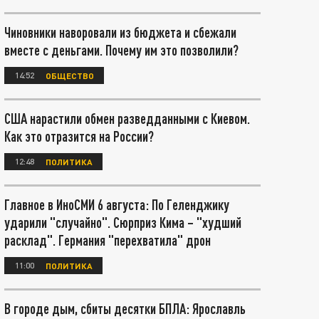
Чиновники наворовали из бюджета и сбежали
вместе с деньгами. Почему им это позволили?
14:52
ОБЩЕСТВО
США нарастили обмен разведданными с Киевом.
Как это отразится на России?
12:48
ПОЛИТИКА
Главное в ИноСМИ 6 августа: По Геленджику
ударили "случайно". Сюрприз Кима – "худший
расклад". Германия "перехватила" дрон
11:00
ПОЛИТИКА
В городе дым, сбиты десятки БПЛА: Ярославль