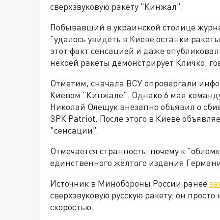
сверхзвуковую ракету "Кинжал".
Побывавший в украинской столице журнал
"удалось увидеть в Киеве останки ракеты
этот факт сенсацией и даже опубликовал
некоей ракеты демонстрирует Кличко, г
Отметим, сначала ВСУ опровергали инфо
Киевом "Кинжале". Однако 6 мая кома
Николай Олещук внезапно объявил о сби
ЗРК Patriot. После этого в Киеве объявл
"сенсации".
Отмечается странность: почему к "обло
единственного жёлтого издания Герман
Источник в Минобороны России ранее
за
сверхзвуковую русскую ракету: он просто
скоростью.