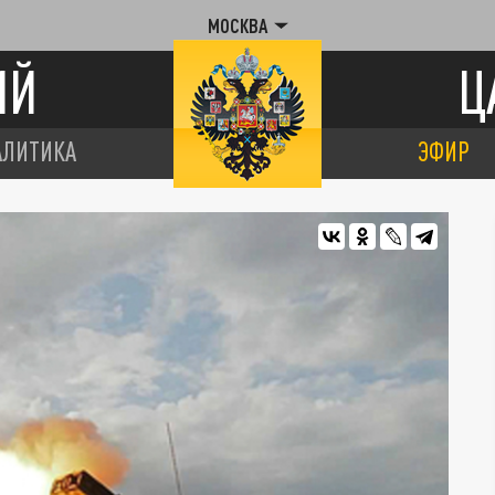
МОСКВА
ИЙ
Ц
АЛИТИКА
ЭФИР