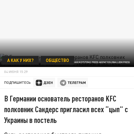
А КАК У НИХ?
ОБЩЕСТВО
ФОТО: PAVLO GONCHAR/KEYSTONE PRESS AGENCY/GLOBALLOOKPRESS
04 ИЮНЯ 15:29
ПОДПИШИТЕСЬ:
В Германии основатель ресторанов KFC
полковник Сандерс пригласил всех “цып” с
Украины в постель