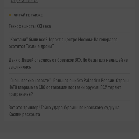
АНДРЕЙ ТУРЧАК
ЧИТАЙТЕ ТАКЖЕ:
Технофашисты XXI века
"Кротами" были все? Теракт в центре Москвы: На генералов
охотятся "живые дроны"
Даня с Дашей спаслись от боевиков ВСУ. Но беды для малышей не
закончились
"Очень плохие новости": Большая ошибка Palantir в России. Страны
НАТО впервые за СВО остановили поставки оружия. ВСУ теряют
приграничье?
Вот это триллер! Тайна удара Украины по иранскому судну на
Каспии раскрыта