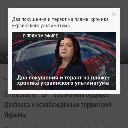
Два покушения и теракт на пляже: хроника
украинского ультиматума
В ПРЯМОМ ЭФИРЕ:
ПОЛИТИКА
ДОНБАСС
УКРАИНА
ФОТО: MID.RU
01 ИЮНЯ 07:32
ПОДПИШИТЕСЬ:
В Генсовете "ЕР" обозначили будущее
Донбасса и освобождённых территорий
Украины