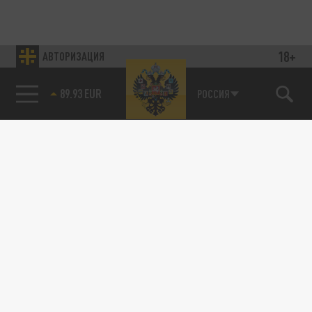
18+
АВТОРИЗАЦИЯ
89.93 EUR
РОССИЯ