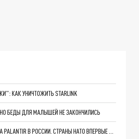
ТКИ": КАК УНИЧТОЖИТЬ STARLINK
. НО БЕДЫ ДЛЯ МАЛЫШЕЙ НЕ ЗАКОНЧИЛИСЬ
"ОЧЕНЬ ПЛОХИЕ НОВОСТИ": БОЛЬШАЯ ОШИБКА PALANTIR В РОССИИ. СТРАНЫ НАТО ВПЕРВЫЕ ЗА СВО ОСТАНОВИЛИ ПОСТАВКИ ОРУЖИЯ. ВСУ ТЕРЯЮТ ПРИГРАНИЧЬЕ?