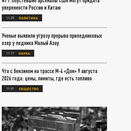
NYT: Опустевшие арсеналы США могут придать
уверенности России и Китаю
11:25
ПОЛИТИКА
Ученые выявили угрозу прорыва приледниковых
озер у ледника Малый Азау
11:17
НАУКА
Что с бензином на трассе М-4 «Дон» 9 августа
2026 года: цены, лимиты, где есть топливо
11:01
ОБЩЕСТВО