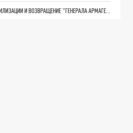
ТРИ ГЛАВНЫХ ИНСАЙДА ОБ СВО. ОТМЕНА МОБИЛИЗАЦИИ И ВОЗВРАЩЕНИЕ "ГЕНЕРАЛА АРМАГЕДДОНА"? ОТЛИЧНЫЕ НОВОСТИ, КОТОРЫЕ ЖДАЛИ ВСЕ