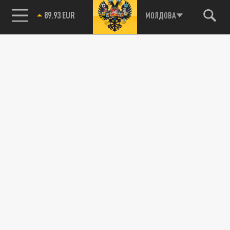
89.93 EUR
МОЛДОВА
85.64 BRENT