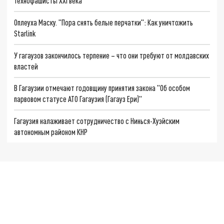
Технофашисты XXI века
Оплеуха Маску. "Пора снять белые перчатки": Как уничтожить
Starlink
У гагаузов закончилось терпение – что они требуют от молдавских
властей
В Гагаузии отмечают годовщину принятия закона "Об особом
парвовом статусе АТО Гагаузия (Гагауз Ери)"
Гагаузия налаживает сотрудничество с Нинься-Хуэйским
автономным районом КНР