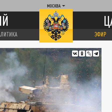
МОСКВА
ИЙ
Ц
АЛИТИКА
ЭФИР