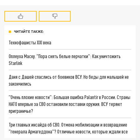
ЧИТАЙТЕ ТАКЖЕ:
Технофашисты XXI века
Оплеуха Маску. "Пора снять белые перчатки": Как уничтожить
Starlink
Даня с Дашей спаслись от боевиков ВСУ. Но беды для малышей не
закончились
"Очень плохие новости": Большая ошибка Palantir в России. Страны
НАТО впервые за СВО остановили поставки оружия. ВСУ теряют
приграничье?
Три главных инсайда об СВО. Отмена мобилизации и возвращение
"генерала Армагеддона"? Отличные новости, которые ждали все