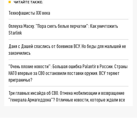
ЧИТАЙТЕ ТАКЖЕ:
Технофашисты XXI века
Оплеуха Маску. "Пора снять белые перчатки": Как уничтожить
Starlink
Даня с Дашей спаслись от боевиков ВСУ. Но беды для малышей не
закончились
"Очень плохие новости": Большая ошибка Palantir в России. Страны
НАТО впервые за СВО остановили поставки оружия. ВСУ теряют
приграничье?
Три главных инсайда об СВО. Отмена мобилизации и возвращение
"генерала Армагеддона"? Отличные новости, которые ждали все