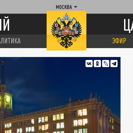
МОСКВА
ИЙ
Ц
АЛИТИКА
ЭФИР