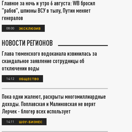
Главное за ночь и утро 6 августа: WB бросил
"рабов", шпионы ВСУ в тылу, Путин меняет
генералов
08:00
ЭКСКЛЮЗИВ
НОВОСТИ РЕГИОНОВ
Глава тюменского водоканала извинилась за
скандальное заявление сотрудницы об
отключении воды
14:12
ОБЩЕСТВО
Пока одни жалеют, раскрыты многомиллиардные
доходы. Поплавская и Малиновская не верят
Лерчек - блогер всех использует
14:11
ШОУ-БИЗНЕС