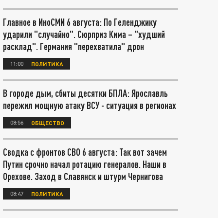
Главное в ИноСМИ 6 августа: По Геленджику
ударили "случайно". Сюрприз Кима – "худший
расклад". Германия "перехватила" дрон
11:00
ПОЛИТИКА
В городе дым, сбиты десятки БПЛА: Ярославль
пережил мощную атаку ВСУ - ситуация в регионах
08:56
ОБЩЕСТВО
Сводка с фронтов СВО 6 августа: Так вот зачем
Путин срочно начал ротацию генералов. Наши в
Орехове. Заход в Славянск и штурм Чернигова
08:47
ПОЛИТИКА