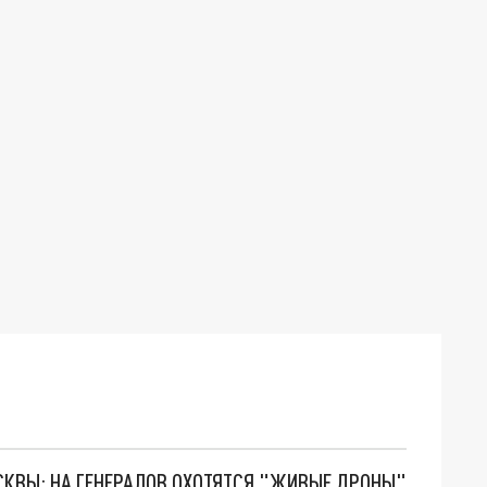
ОСКВЫ: НА ГЕНЕРАЛОВ ОХОТЯТСЯ "ЖИВЫЕ ДРОНЫ"