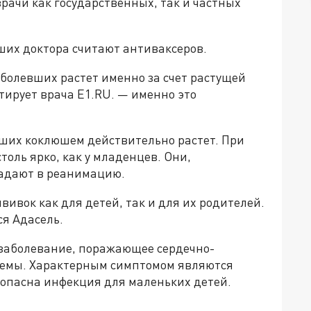
ачи как государственных, так и частных
ших доктора считают антиваксеров.
аболевших растет именно за счет растущей
тирует врача Е1.RU. — именно это
вших коклюшем действительно растет. При
толь ярко, как у младенцев. Они,
падают в реанимацию.
ивок как для детей, так и для их родителей.
я Адасель.
заболевание, поражающее сердечно-
темы. Характерным симптомом являются
опасна инфекция для маленьких детей.