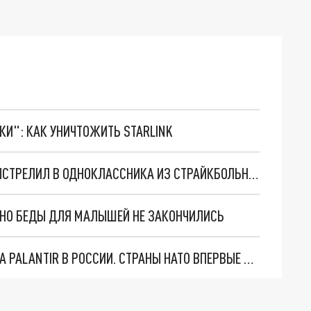
ТКИ": КАК УНИЧТОЖИТЬ STARLINK
В ОДНОЙ ИЗ ШКОЛ ЕКАТЕРИНБУРГА УЧЕНИК ВЫСТРЕЛИЛ В ОДНОКЛАССНИКА ИЗ СТРАЙКБОЛЬНОГО ПИСТОЛЕТА
. НО БЕДЫ ДЛЯ МАЛЫШЕЙ НЕ ЗАКОНЧИЛИСЬ
"ОЧЕНЬ ПЛОХИЕ НОВОСТИ": БОЛЬШАЯ ОШИБКА PALANTIR В РОССИИ. СТРАНЫ НАТО ВПЕРВЫЕ ЗА СВО ОСТАНОВИЛИ ПОСТАВКИ ОРУЖИЯ. ВСУ ТЕРЯЮТ ПРИГРАНИЧЬЕ?