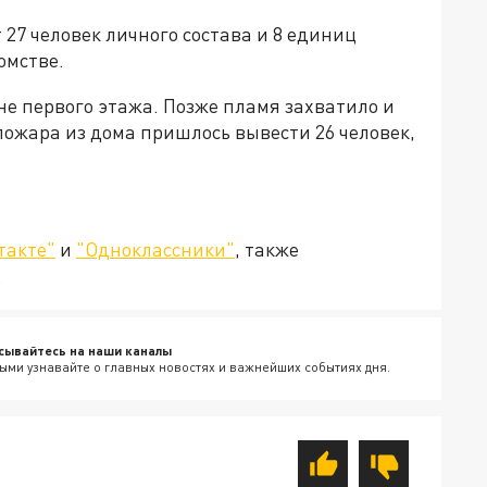
27 человек личного состава и 8 единиц
омстве.
е первого этажа. Позже пламя захватило и
 пожара из дома пришлось вывести 26 человек,
такте"
и
"Одноклассники"
, также
.
сывайтесь на наши каналы
ыми узнавайте о главных новостях и важнейших событиях дня.