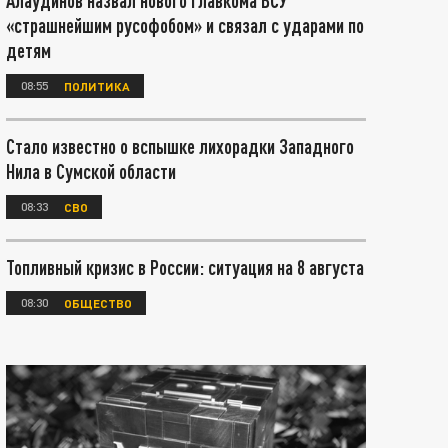
Алаудинов назвал нового главкома ВСУ
«страшнейшим русофобом» и связал с ударами по
детям
08:55
ПОЛИТИКА
Стало известно о вспышке лихорадки Западного
Нила в Сумской области
08:33
СВО
Топливный кризис в России: ситуация на 8 августа
08:30
ОБЩЕСТВО