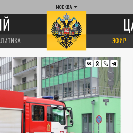
МОСКВА
ИЙ
Ц
АЛИТИКА
ЭФИР