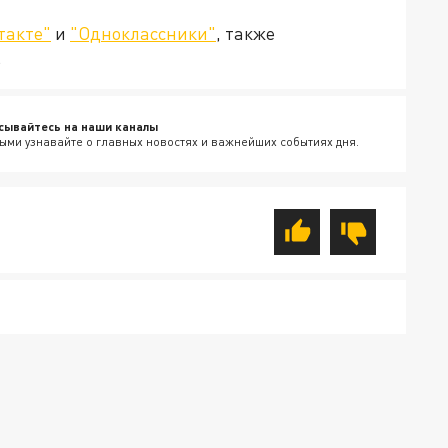
такте"
и
"Одноклассники"
, также
.
сывайтесь на наши каналы
ыми узнавайте о главных новостях и важнейших событиях дня.