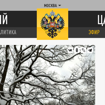
МОСКВА
ИЙ
Ц
АЛИТИКА
ЭФИР