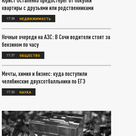
Юрист Остапенко предостерег от покупки
квартиры с друзьями или родственниками
17:38
НЕДВИЖИМОСТЬ
Ночные очереди на АЗС: В Сочи водители стоят за
бензином по часу
17:37
ОБЩЕСТВО
Мечты, химия и бизнес: куда поступили
челябинские двухсотбалльники по ЕГЭ
17:30
НАУКА