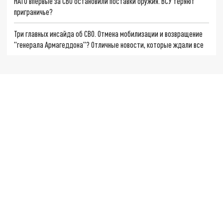
НАТО впервые за СВО остановили поставки оружия. ВСУ теряют
приграничье?
Три главных инсайда об СВО. Отмена мобилизации и возвращение
"генерала Армагеддона"? Отличные новости, которые ждали все