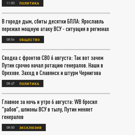
11:00
ПОЛИТИКА
В городе дым, сбиты десятки БПЛА: Ярославль
пережил мощную атаку ВСУ - ситуация в регионах
08:56
ОБЩЕСТВО
Сводка с фронтов СВО 6 августа: Так вот зачем
Путин срочно начал ротацию генералов. Наши в
Орехове. Заход в Славянск и штурм Чернигова
08:47
ПОЛИТИКА
Главное за ночь и утро 6 августа: WB бросил
"рабов", шпионы ВСУ в тылу, Путин меняет
генералов
08:00
ЭКСКЛЮЗИВ