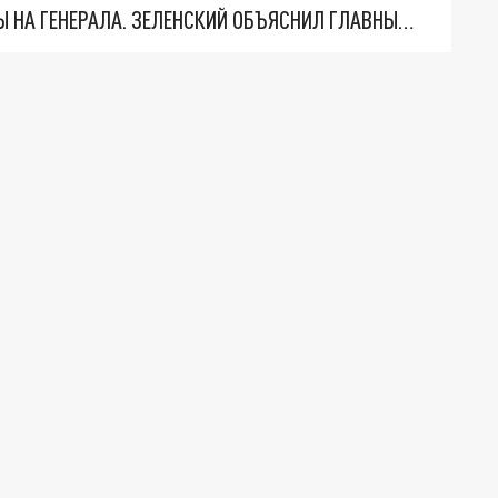
"МЫ ВАС ЗАСТАВИМ": ЖУТКИЕ ДЕТАЛИ ОХОТЫ НА ГЕНЕРАЛА. ЗЕЛЕНСКИЙ ОБЪЯСНИЛ ГЛАВНЫЙ СМЫСЛ ТЕРАКТА В ЦЕНТРЕ МОСКВЫ