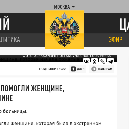
МОСКВА
ИЙ
Ц
АЛИТИКА
ЭФИР
ФОТО: ALEKSANDER POLYAKOV/GLOBAL LOOK PRESS
ПОДПИШИТЕСЬ:
Е ПОМОГЛИ ЖЕНЩИНЕ,
ШИНЕ
о больницы.
гли женщине, которая была в экстренном