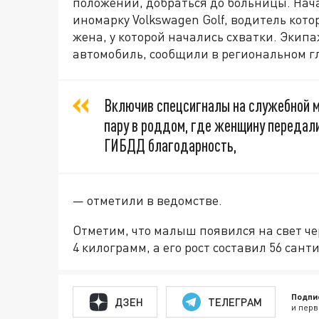
положении, добраться до больницы. Нача
иномарку Volkswagen Golf, водитель кот
жена, у которой начались схватки. Экип
автомобиль, сообщили в региональном г
Включив спецсигналы на служебной 
пару в роддом, где женщину передали
ГИБДД благодарность,
— отметили в ведомстве.
Отметим, что малыш появился на свет чер
4 килограмм, а его рост составил 56 сант
Подпи
ДЗЕН
ТЕЛЕГРАМ
и перв